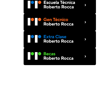
›
›
›
›