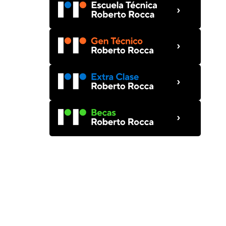
›
›
›
›